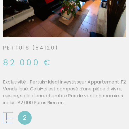
PERTUIS (84120)
82 000 €
Exclusivité_Pertuis-Idéal investisseur Appartement T2
Vendu loué. Celui-ci est composé d'une pièce à vivre,
cuisine, salle d'eau, chambre.Prix de vente honoraires
inclus: 82 000 Euros.Bien en...
2