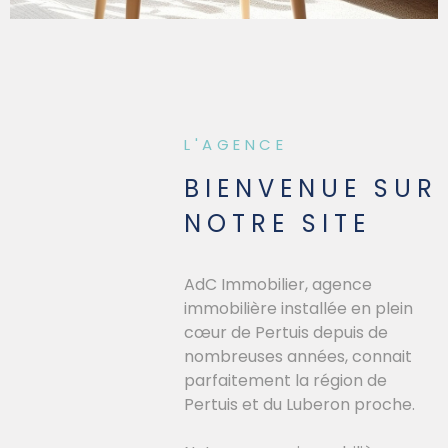
NOTRE AGE
SYNDIC
L'AGENCE
VENDRE
BIENVENUE SUR
NOTRE SITE
NOS BIENS 
AdC Immobilier, agence
CONSEILS -
immobilière installée en plein
cœur de Pertuis depuis de
nombreuses années, connait
CONTACT
parfaitement la région de
Pertuis et du Luberon proche.