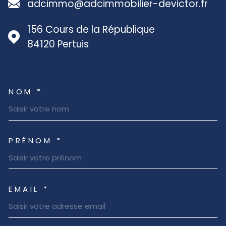
adcimmo@adcimmobilier-devictor.fr
156 Cours de la République
84120
Pertuis
NOM *
TRAD_MELTEM_VOSCOORD
PRÉNOM *
EMAIL *